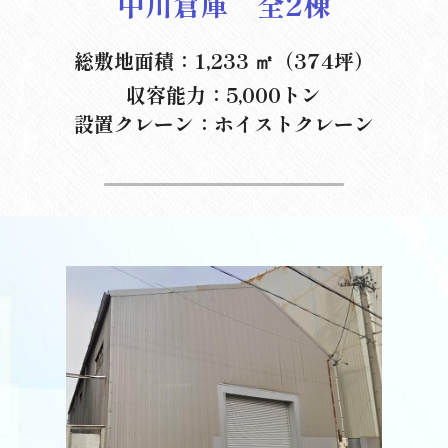
中川倉庫　全2棟
総敷地面積：1,233 ㎡（374坪）
収容能力：5,000トン
設置クレーン：ホイストクレーン