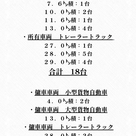
７．６㌧積：１台
１０．０㌧積：２台
１１．６㌧積：１台
１３．０㌧積：４台
・
所有車両    トレーラートラック
２７．０㌧積：１台
２８．０㌧積：５台
２９．０㌧積：４台
合計　18台
・
傭車車両　小型貨物自動車
４．０㌧積：２台
・
傭車車両　大型貨物自動車
１３．０㌧積：１台
・
傭車車両    トレーラートラック
２８．０㌧積：２台