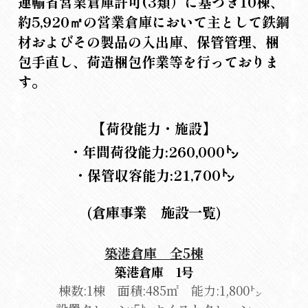
運輸省営業倉庫許可(3類）に基づき10棟、
約5,920㎡の営業倉庫において主として鉄鋼
材およびその製品の入出庫、保管管理、梱
包手直し、荷造梱包作業等を行っておりま
す。
【荷役能力・施設】
・年間荷役能力:260,000㌧
・保管収容能力:21,700㌧
(倉庫事業　施設一覧)
築港倉庫　全5棟
築港倉庫　1号
棟数:1棟　面積:485㎡　能力:1,800㌧