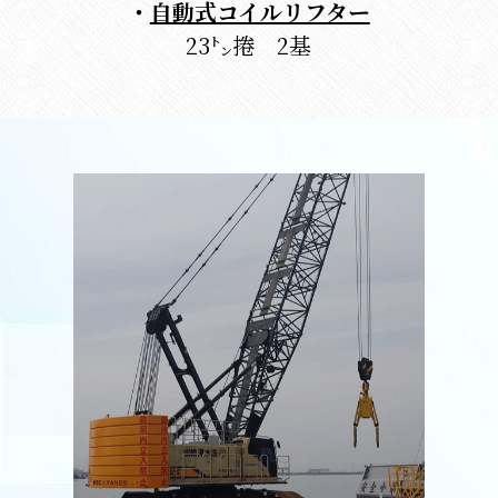
・
自動式コイルリフター
23㌧捲　2基