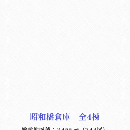
昭和橋倉庫　全4棟
総敷地面積：2,455 ㎡（744坪）