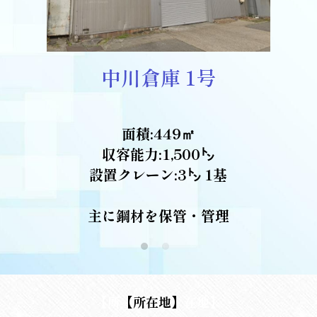
中川倉庫 1号
面積:449㎡
収容能力:1,500㌧
設置クレーン:3㌧ 1基
主に鋼材を保管・管理
【所
【所在地】
在地】