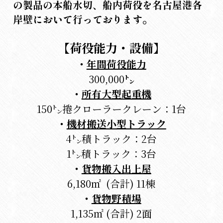
の製品の本船水切、船内荷役を名古屋港各
岸壁において行っております。
【荷役能力・設備】
・
年間荷役能力
300,000
㌧
・
所有大型起重機
150㌧捲クローラークレーン：1台
・
機材搬送小型トラック
4㌧積トラック：2台
1㌧積トラック：3台
・
貨物搬入出上屋
6,180㎡  (合計) 11棟
・
貨物野積場
1,135㎡ (合計) 2面