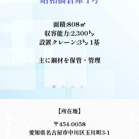
面積:808㎡
収容能力:2,300㌧
設置クレーン:3㌧ 1基
主に鋼材を保管・管理
【所在地】
〒454-0058
愛知県名古屋市中川区玉川町3-1