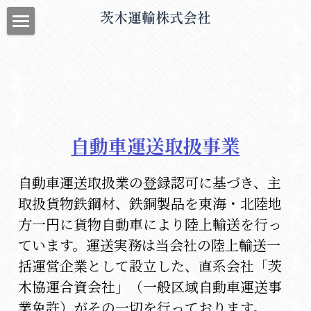
茨木運輸株式会社
トップページ
会社情報
事業概要
自動車運送取扱事業
採用情報
社内活動
自動車運送取扱業の登録認可に基づき、主
取扱貨物鉄鋼材、鉄銅製品を東海・北陸地
方一円に貨物自動車により陸上輸送を行っ
ています。運送実務は当会社の陸上輸送一
括運営企業として設立した、直系会社「茨
木協運合資会社」（一般区域自動車運送事
業免許）がその一切を行っております。 